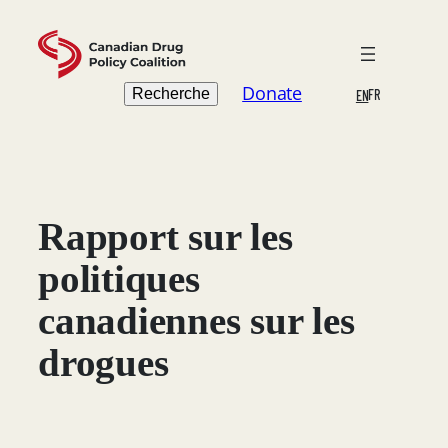
Skip
to
content
Search
Donate
Recherche
FR
EN
Rapport sur les
politiques
canadiennes sur les
drogues