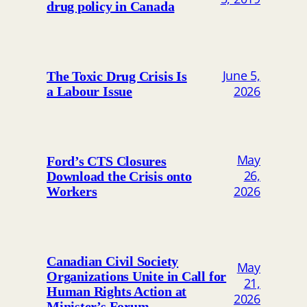
drug policy in Canada
June 5,
The Toxic Drug Crisis Is
2026
a Labour Issue
May
Ford’s CTS Closures
26,
Download the Crisis onto
2026
Workers
Canadian Civil Society
May
Organizations Unite in Call for
21,
Human Rights Action at
2026
Minister’s Forum