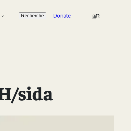
Search
Donate
n
Recherche
FR
EN
IH/sida