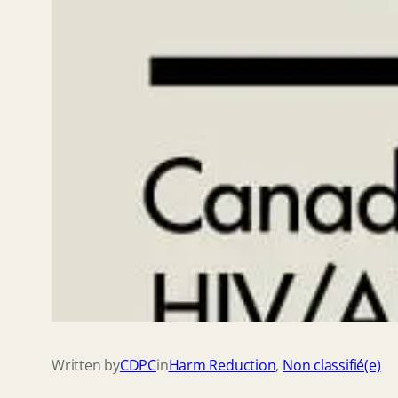
Written by
CDPC
in
Harm Reduction
, 
Non classifié(e)