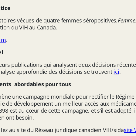
tice
stoires vécues de quatre femmes séropositives,
Femmes 
gation du VIH au Canada.
ilm
.
el
sieurs publications qui analysent deux décisions récen
nalyse approfondie des décisions se trouvent
ici
.
ents abordables pour tous
mène une campagne mondiale pour rectifier le Régime
oie de développement un meilleur accès aux médicamen
398 est au cœur de cette campagne, et s’il est adopté, i
en ont besoin.
 allez au site du Réseau juridique canadien VIH/sida
site