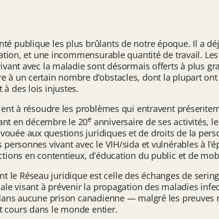
té publique les plus brûlants de notre époque. Il a dé
ovation, et une incommensurable quantité de travail. Les
vivant avec la maladie sont désormais offerts à plus gr
 à un certain nombre d’obstacles, dont la plupart ont tr
à des lois injustes.
llent à résoudre les problèmes qui entravent présenteme
e
ant en décembre le 20
anniversaire de ses activités, l
vouée aux questions juridiques et de droits de la pers
es personnes vivant avec le VIH/sida et vulnérables à l’
actions en contentieux, d’éducation du public et de mo
t le Réseau juridique est celle des échanges de serin
bale visant à prévenir la propagation des maladies infec
sée dans aucune prison canadienne — malgré les preuv
t cours dans le monde entier.