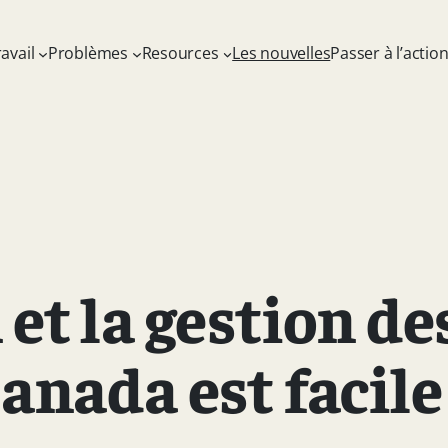
avail
Problèmes
Resources
Les nouvelles
Passer à l’actio
 et la gestion de
Canada est facile