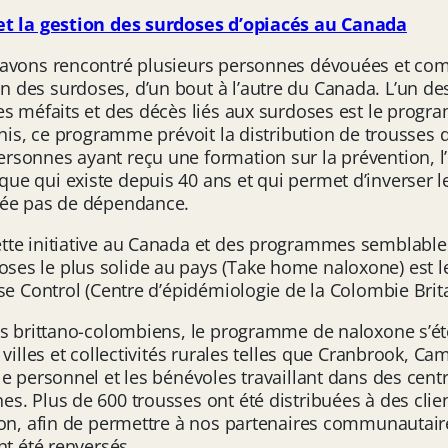
 et la gestion des surdoses d’opiacés au Canada
 avons rencontré plusieurs personnes dévouées et co
 des surdoses, d’un bout à l’autre du Canada. L’un de
es méfaits et des décès liés aux surdoses est le prog
-Unis, ce programme prévoit la distribution de trouss
sonnes ayant reçu une formation sur la prévention, l’i
e qui existe depuis 40 ans et qui permet d’inverser le
rée pas de dépendance.
tte initiative au Canada et des programmes semblable
ses le plus solide au pays (Take home naloxone) est 
ase Control (Centre d’épidémiologie de la Colombie Br
es brittano-colombiens, le programme de naloxone s’éte
illes et collectivités rurales telles que Cranbrook, Cam
e personnel et les bénévoles travaillant dans des centr
s. Plus de 600 trousses ont été distribuées à des cli
ion, afin de permettre à nos partenaires communautair
nt été renversés.