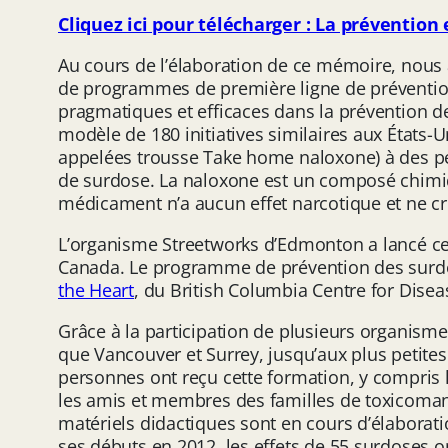
Cliquez ici pour télécharger : La prévention
Au cours de l’élaboration de ce mémoire, nous
de programmes de première ligne de prévention
pragmatiques et efficaces dans la prévention d
modèle de 180 initiatives similaires aux États
appelées trousse Take home naloxone) à des per
de surdose. La naloxone est un composé chimiqu
médicament n’a aucun effet narcotique et ne c
L’organisme Streetworks d’Edmonton a lancé ce
Canada. Le programme de prévention des surdo
the Heart
, du British Columbia Centre for Dise
Grâce à la participation de plusieurs organism
que Vancouver et Surrey, jusqu’aux plus petites v
personnes ont reçu cette formation, y compris l
les amis et membres des familles de toxicomane
matériels didactiques sont en cours d’élaborat
ses débuts en 2012, les effets de 55 surdoses o