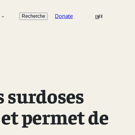
Search
Donate
n
Recherche
FR
EN
s surdoses
 et permet de